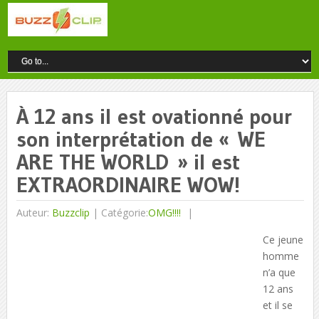
À 12 ans il est ovationné pour
son interprétation de « WE
ARE THE WORLD » il est
EXTRAORDINAIRE WOW!
Auteur:
Buzzclip
|
Catégorie:
OMG!!!!
Ce jeune
homme
n’a que
12 ans
et il se