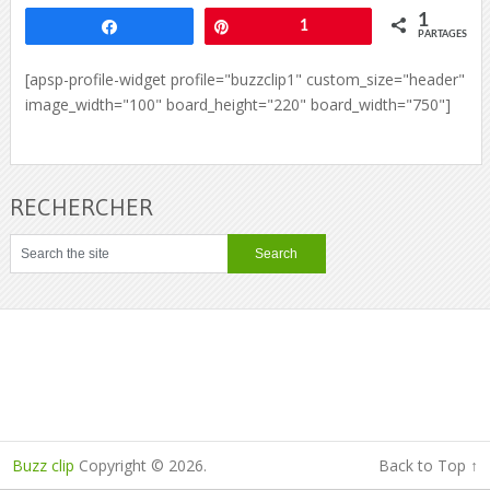
1
Partagez
Épingle
1
PARTAGES
[apsp-profile-widget profile="buzzclip1" custom_size="header"
image_width="100" board_height="220" board_width="750"]
RECHERCHER
Buzz clip
Copyright © 2026.
Back to Top ↑