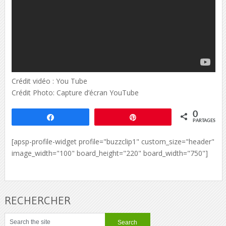
Crédit vidéo : You Tube
Crédit Photo: Capture d’écran YouTube
0
Partagez
Épingle
PARTAGES
[apsp-profile-widget profile="buzzclip1" custom_size="header"
image_width="100" board_height="220" board_width="750"]
RECHERCHER