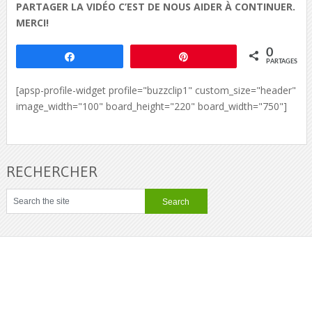
PARTAGER LA VIDÉO C’EST DE NOUS AIDER À CONTINUER.
MERCI!
0
Partagez
Épingle
PARTAGES
[apsp-profile-widget profile="buzzclip1" custom_size="header"
image_width="100" board_height="220" board_width="750"]
RECHERCHER