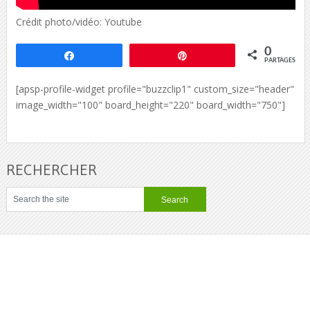
Crédit photo/vidéo: Youtube
0
Partagez
Épingle
PARTAGES
[apsp-profile-widget profile="buzzclip1" custom_size="header"
image_width="100" board_height="220" board_width="750"]
RECHERCHER