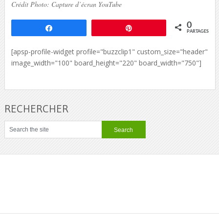
Crédit Photo: Capture d’écran YouTube
0
Partagez
Épingle
PARTAGES
[apsp-profile-widget profile="buzzclip1" custom_size="header"
image_width="100" board_height="220" board_width="750"]
RECHERCHER