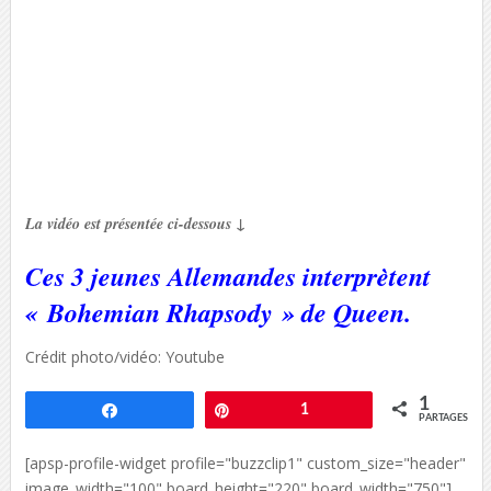
La vidéo est présentée ci-dessous ↓
Ces 3 jeunes Allemandes interprètent
« Bohemian Rhapsody » de Queen.
Crédit photo/vidéo: Youtube
1
Partagez
Épingle
1
PARTAGES
[apsp-profile-widget profile="buzzclip1" custom_size="header"
image_width="100" board_height="220" board_width="750"]