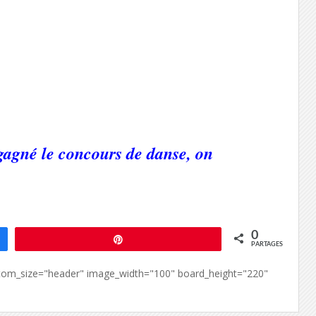
gagné le concours de danse, on
0
Épingle
PARTAGES
custom_size="header" image_width="100" board_height="220"