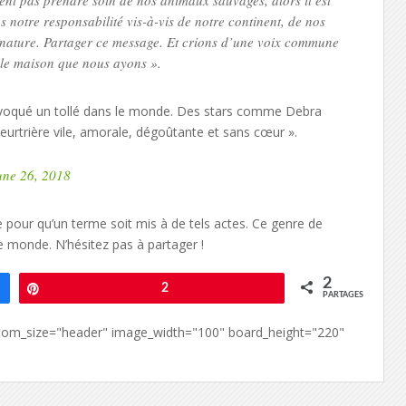
nt pas prendre soin de nos animaux sauvages, alors il est
 notre responsabilité vis-à-vis de notre continent, de nos
a nature. Partager ce message. Et crions d’une voix commune
seule maison que nous ayons ».
rovoqué un tollé dans le monde. Des stars comme Debra
meurtrière vile, amorale, dégoûtante et sans cœur ».
une 26, 2018
 pour qu’un terme soit mis à de tels actes. Ce genre de
le monde. N’hésitez pas à partager !
2
Épingle
2
PARTAGES
custom_size="header" image_width="100" board_height="220"