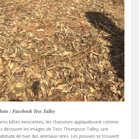
hoto : Facebook Tess Talley
auvres bêtes innocentes, les chasseurs applaudissent comme
allez découvrir les images de Tess Thompson Talley, une
habitude de tuer des animaux rares. Les preuves se trouvent