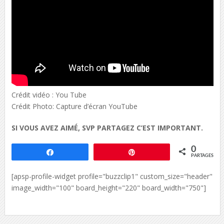
Crédit vidéo : You Tube
Crédit Photo: Capture d’écran YouTube
SI VOUS AVEZ AIMÉ, SVP PARTAGEZ C’EST IMPORTANT.
0
Partagez
Épingle
PARTAGES
[apsp-profile-widget profile="buzzclip1" custom_size="header"
image_width="100" board_height="220" board_width="750"]