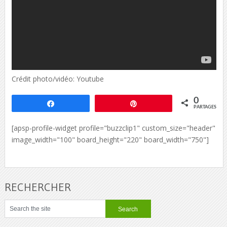
Crédit photo/vidéo: Youtube
0
Partagez
Épingle
PARTAGES
[apsp-profile-widget profile="buzzclip1" custom_size="header"
image_width="100" board_height="220" board_width="750"]
RECHERCHER