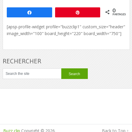
0
Partagez
Épingle
PARTAGES
[apsp-profile-widget profile="buzzclip1" custom_size="header"
image_width="100" board_height="220" board_width="750"]
RECHERCHER
Buzz clip
Copyright © 2026.
Back to Top ↑