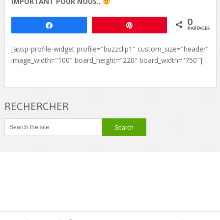
IMPORTANT POUR NOUS..
0
Partagez
Épingle
PARTAGES
[apsp-profile-widget profile="buzzclip1" custom_size="header"
image_width="100" board_height="220" board_width="750"]
RECHERCHER