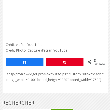
Crédit vidéo : You Tube
Crédit Photo: Capture d’écran YouTube
0
Partagez
Épingle
PARTAGES
[apsp-profile-widget profile="buzzclip1" custom_size="header"
image_width="100" board_height="220" board_width="750"]
RECHERCHER