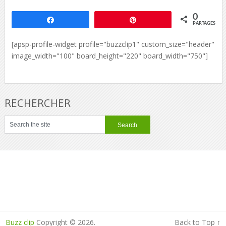
0
Partagez
Épingle
PARTAGES
[apsp-profile-widget profile="buzzclip1" custom_size="header"
image_width="100" board_height="220" board_width="750"]
RECHERCHER
Buzz clip
Copyright © 2026.
Back to Top ↑