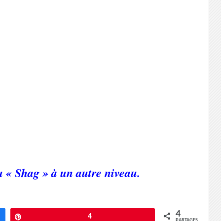
du « Shag » à un autre niveau.
4
Épingle
4
PARTAGES