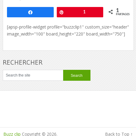
1
Partagez
Épingle
1
PARTAGES
[apsp-profile-widget profile="buzzclip1" custom_size="header"
image_width="100" board_height="220" board_width="750"]
RECHERCHER
Buzz clip
Copyright © 2026.
Back to Top ↑