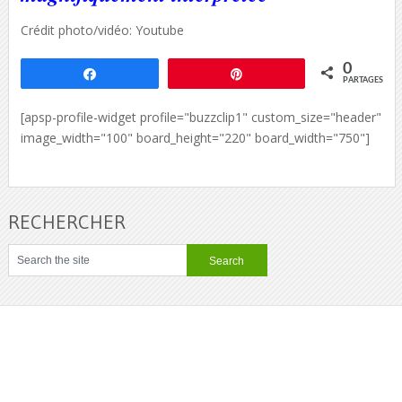
Crédit photo/vidéo: Youtube
0
Partagez
Épingle
PARTAGES
[apsp-profile-widget profile="buzzclip1" custom_size="header"
image_width="100" board_height="220" board_width="750"]
RECHERCHER