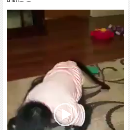
chiots………..
Lecteur
vidéo