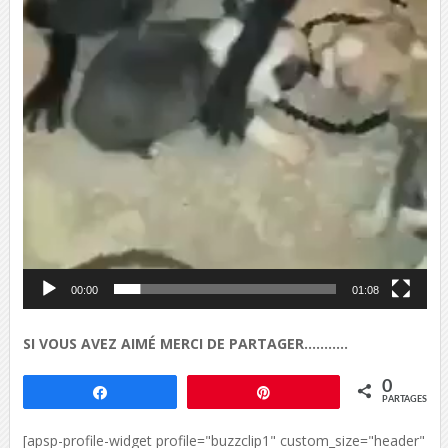
00:00
01:08
SI VOUS AVEZ AIMÉ MERCI DE PARTAGER………..
0
Partagez
Épingle
PARTAGES
[apsp-profile-widget profile="buzzclip1" custom_size="header"