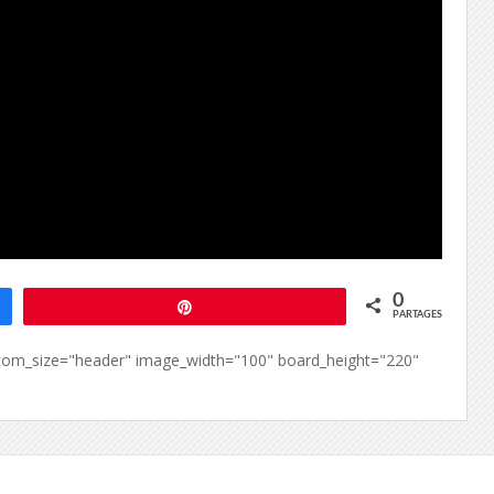
0
Épingle
PARTAGES
custom_size="header" image_width="100" board_height="220"