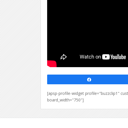
Partagez
[apsp-profile-widget profile="buzzclip1" 
board_width="750"]