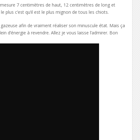
 il mesure 7 centimètres de haut, 12 centimètres de long et
le plus c’est qu’il est le plus mignon de tous les chiots.
 gazeuse afin de vraiment réaliser son minuscule état. Mais ça
in d’énergie à revendre. Allez je vous laisse l’admirer. Bon