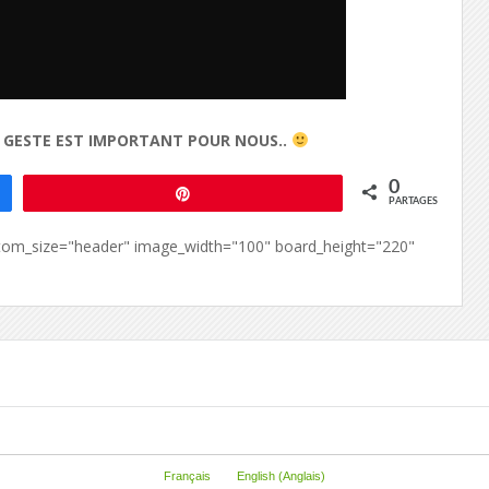
T GESTE EST IMPORTANT POUR NOUS..
0
Épingle
PARTAGES
custom_size="header" image_width="100" board_height="220"
Français
English
(
Anglais
)