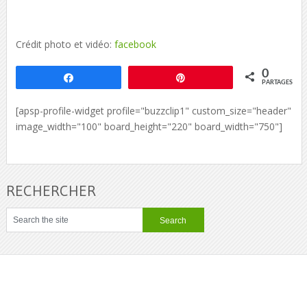
Crédit photo et vidéo:
facebook
0
Partagez
Épingle
PARTAGES
[apsp-profile-widget profile="buzzclip1" custom_size="header"
image_width="100" board_height="220" board_width="750"]
RECHERCHER