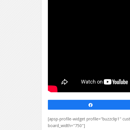
Partagez
[apsp-profile-widget profile="buzzclip1" 
board_width="750"]