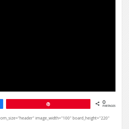
0
Épingle
PARTAGES
custom_size="header" image_width="100" board_height="220"