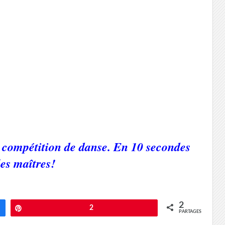
a compétition de danse. En 10 secondes
les maîtres!
2
Épingle
2
PARTAGES