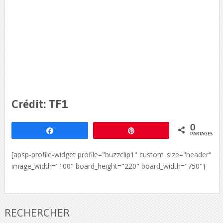
Crédit: TF1
0
Partagez
Épingle
PARTAGES
[apsp-profile-widget profile="buzzclip1" custom_size="header"
image_width="100" board_height="220" board_width="750"]
RECHERCHER