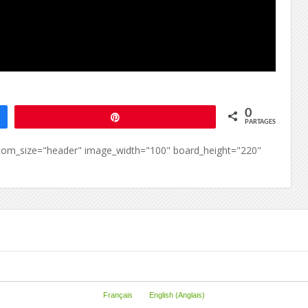
0
Épingle
PARTAGES
custom_size="header" image_width="100" board_height="220"
Français
English
(
Anglais
)