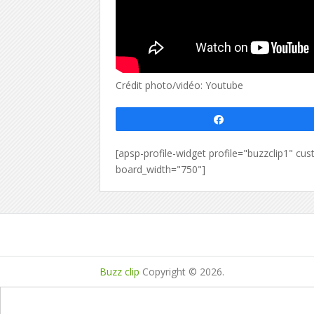
Crédit photo/vidéo: Youtube
Partagez
[apsp-profile-widget profile="buzzclip1" 
board_width="750"]
Buzz clip
Copyright © 2026.