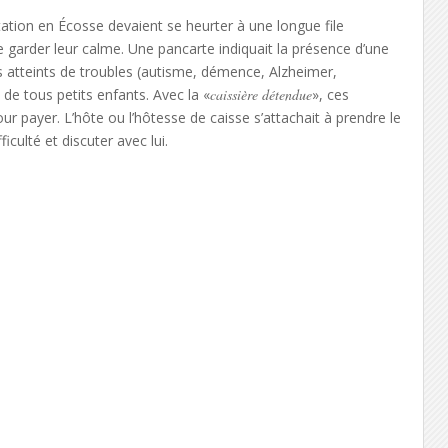
tation en Écosse devaient se heurter à une longue file
de garder leur calme. Une pancarte indiquait la présence d’une
nes atteints de troubles (autisme, démence, Alzheimer,
e tous petits enfants. Avec la «
caissière détendue
», ces
r payer. L’hôte ou l’hôtesse de caisse s’attachait à prendre le
iculté et discuter avec lui.