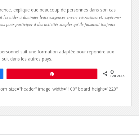
mence, explique que beaucoup de personnes dans son cas
t les aider à diminuer leurs exigences envers eux-mêmes et, espérons-
ens pour participer à des activités simples qu’ils faisaient toujours
e personnel suit une formation adaptée pour répondre aux
 suit dans les autres pays.
0
Épingle
PARTAGES
custom_size="header" image_width="100" board_height="220"