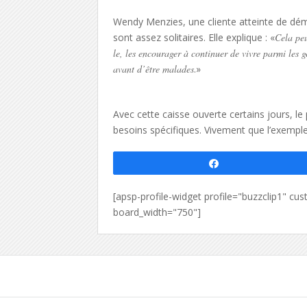
Wendy Menzies, une cliente atteinte de dé
sont assez solitaires. Elle explique : «
Cela peu
le, les encourager à continuer de vivre parmi les g
avant d’être malades
.»
Avec cette caisse ouverte certains jours, l
besoins spécifiques. Vivement que l’exemple
Partagez
[apsp-profile-widget profile="buzzclip1" 
board_width="750"]