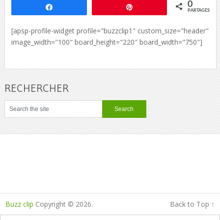
0
Partagez
Épingle
PARTAGES
[apsp-profile-widget profile="buzzclip1" custom_size="header"
image_width="100" board_height="220" board_width="750"]
RECHERCHER
Buzz clip
Copyright © 2026.
Back to Top ↑