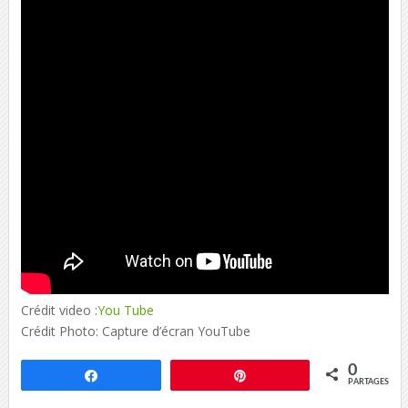
Crédit video :
You Tube
Crédit Photo: Capture d’écran YouTube
0
Partagez
Épingle
PARTAGES