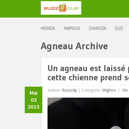
MIGNON
ANIMAUX
CHANSON
QUIZ
Agneau Archive
Un agneau est laissé
cette chienne prend so
Auteur:
Buzzclip
|
Catégorie:
Mignon
No
Mai
03
2015