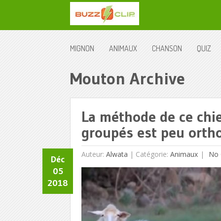
MIGNON
ANIMAUX
CHANSON
QUIZ
Mouton Archive
La méthode de ce chi
groupés est peu orth
Auteur:
Alwata
|
Catégorie:
Animaux
No 
Déc
05
2018