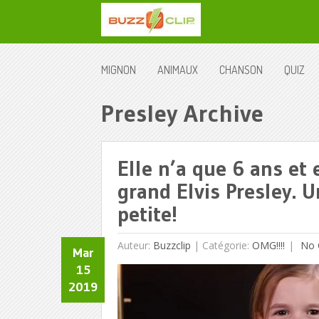
MIGNON
ANIMAUX
CHANSON
QUIZ
Presley Archive
Elle n’a que 6 ans et
grand Elvis Presley. 
petite!
Auteur:
Buzzclip
|
Catégorie:
OMG!!!!
No 
Mar
15
2019