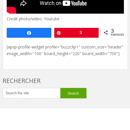
Credit photo/video: Youtube
3
Partagez
Épingle
3
PARTAGES
[apsp-profile-widget profile="buzzclip1" custom_size="header"
image_width="100" board_height="220" board_width="750"]
RECHERCHER