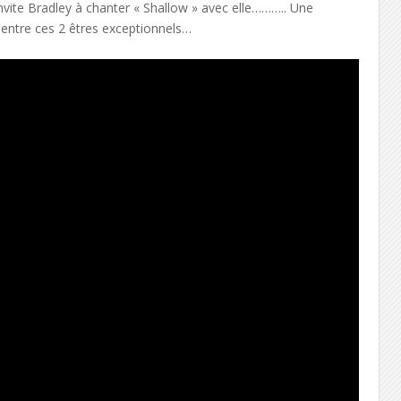
vite Bradley à chanter « Shallow » avec elle……….. Une
entre ces 2 êtres exceptionnels…