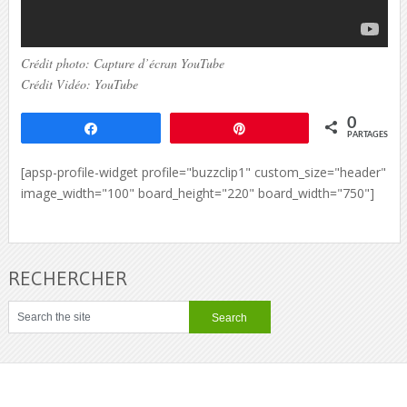
Crédit photo: Capture d’écran YouTube
Crédit Vidéo: YouTube
0
Partagez
Épingle
PARTAGES
[apsp-profile-widget profile="buzzclip1" custom_size="header"
image_width="100" board_height="220" board_width="750"]
RECHERCHER