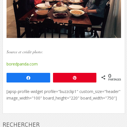
Source et crédit photo:
boredpanda.com
0
Partagez
Épingle
PARTAGES
[apsp-profile-widget profile="buzzclip1" custom_size="header"
image_width="100" board_height="220" board_width="750"]
RECHERCHER