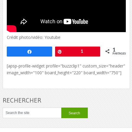
Crédit photo/vidéo: Youtube
1
Partagez
Épingle
1
PARTAGES
[apsp-profile-widget profile="buzzclip1" custom_size="header"
image_width="100" board_height="220" board_width="750"]
RECHERCHER