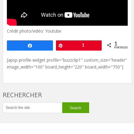
Crédit photo/vidéo: Youtube
1
Partagez
Épingle
1
PARTAGES
[apsp-profile-widget profile="buzzclip1" custom_size="header"
image_width="100" board_height="220" board_width="750"]
RECHERCHER