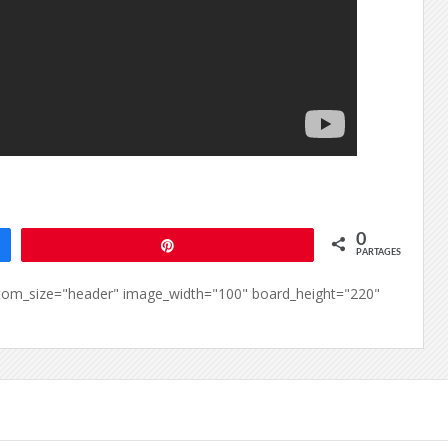
0
Épingle
PARTAGES
custom_size="header" image_width="100" board_height="220"