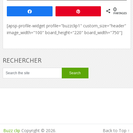
0
Partagez
Épingle
PARTAGES
[apsp-profile-widget profile="buzzclip1" custom_size="header"
image_width="100" board_height="220" board_width="750"]
RECHERCHER
Buzz clip
Copyright © 2026.
Back to Top ↑