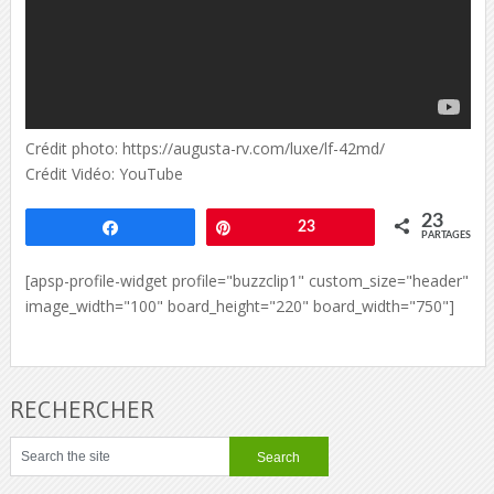
Crédit photo: https://augusta-rv.com/luxe/lf-42md/
Crédit Vidéo: YouTube
23
Partagez
Épingle
23
PARTAGES
[apsp-profile-widget profile="buzzclip1" custom_size="header"
image_width="100" board_height="220" board_width="750"]
RECHERCHER