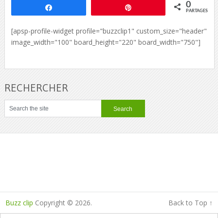
0
Partagez
Épingle
PARTAGES
[apsp-profile-widget profile="buzzclip1" custom_size="header"
image_width="100" board_height="220" board_width="750"]
RECHERCHER
Buzz clip
Copyright © 2026.
Back to Top ↑