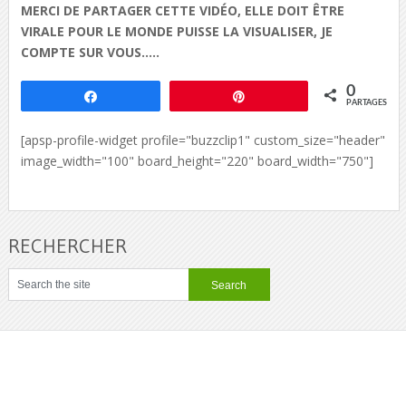
MERCI DE PARTAGER CETTE VIDÉO, ELLE DOIT ÊTRE
VIRALE POUR LE MONDE PUISSE LA VISUALISER, JE
COMPTE SUR VOUS…..
0
Partagez
Épingle
PARTAGES
[apsp-profile-widget profile="buzzclip1" custom_size="header"
image_width="100" board_height="220" board_width="750"]
RECHERCHER