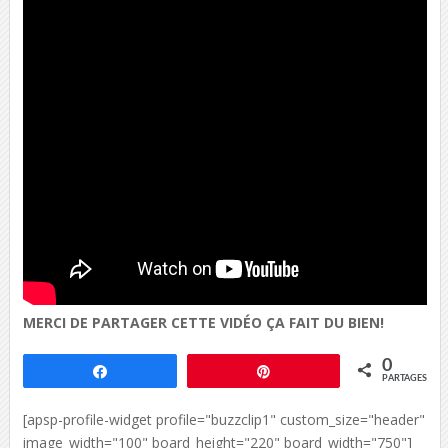
MERCI DE PARTAGER CETTE VIDÉO ÇA FAIT DU BIEN!
0
Partagez
Épingle
PARTAGES
[apsp-profile-widget profile="buzzclip1" custom_size="header"
image_width="100" board_height="220" board_width="750"]