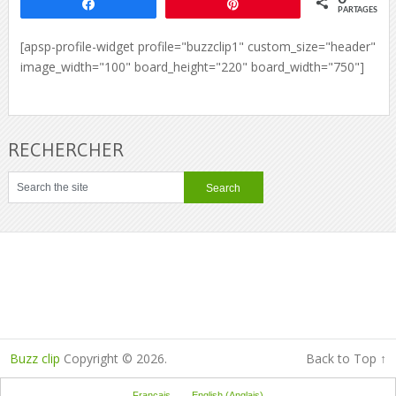
Partagez
Épingle
PARTAGES
[apsp-profile-widget profile="buzzclip1" custom_size="header"
image_width="100" board_height="220" board_width="750"]
RECHERCHER
Buzz clip
Copyright © 2026.
Back to Top ↑
Français
English
(
Anglais
)