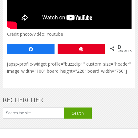
Crédit photo/vidéo: Youtube
0
Partagez
Épingle
PARTAGES
[apsp-profile-widget profile="buzzclip1" custom_size="header"
image_width="100" board_height="220" board_width="750"]
RECHERCHER