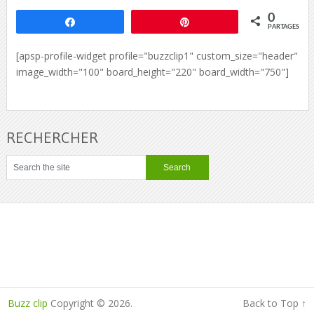
0
Partagez
Épingle
PARTAGES
[apsp-profile-widget profile="buzzclip1" custom_size="header"
image_width="100" board_height="220" board_width="750"]
RECHERCHER
Buzz clip
Copyright © 2026.
Back to Top ↑