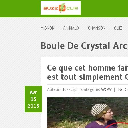
MIGNON
ANIMAUX
CHANSON
QUIZ
Boule De Crystal Arc
Ce que cet homme fait
est tout simplement 
Auteur:
Buzzclip
|
Catégorie:
WOW
No C
Avr
15
2015