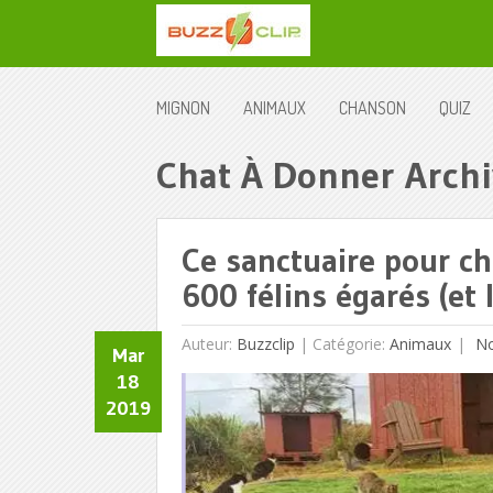
MIGNON
ANIMAUX
CHANSON
QUIZ
Chat À Donner Archi
Ce sanctuaire pour ch
600 félins égarés (et l
Auteur:
Buzzclip
|
Catégorie:
Animaux
No
Mar
18
2019