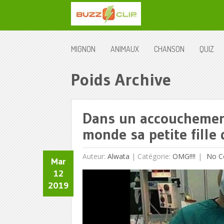
MIGNON
ANIMAUX
CHANSON
QUIZ
Poids Archive
Dans un accouchement
monde sa petite fille 
Auteur:
Alwata
|
Catégorie:
OMG!!!!
No C
Mar
12
2019