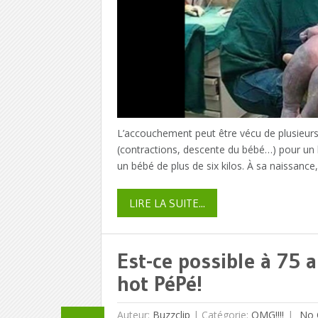
L’accouchement peut être vécu de plusieurs
(contractions, descente du bébé…) pour un
un bébé de plus de six kilos. À sa naissance,
LIRE LA SUITE...
Est-ce possible à 75 
hot PéPé!
Auteur:
Buzzclip
|
Catégorie:
OMG!!!!
No 